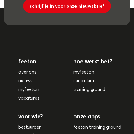
schrijf je in voor onze nieuwsbrief
feeton
hoe werkt het?
over ons
myfeeton
nieuws
curriculum
myfeeton
training ground
vacatures
voor wie?
onze apps
bestuurder
feeton training ground