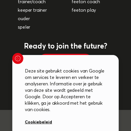
trainer/coach
feeton coach
keeper trainer
feeton play
ouder
speler
Ready to join the future?
plan een afspraak
Deze site gebruikt cookies van Google
om services te leveren en verkeer te
Volg ons op de socials:
analyseren. Informatie over je gebruik
van deze site wordt gedeeld met
Google. Door op Accepteren te
klikken, ga je akkoord met het gebruik
van cookies.
Algemene voorwaarden
Cookiebeleid
Cookiebeleid