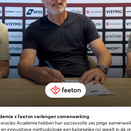
demie x feeton verlengen samenwerking
racles Academie hebben hun succesvolle zes jarige samenwerki
k en innovatieve methodologie een belangrijke rol speelt in de 