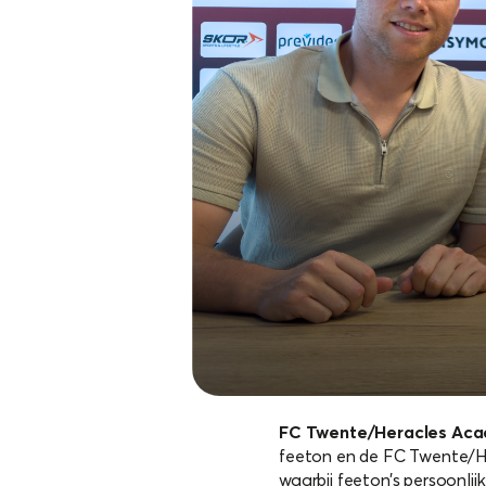
FC Twente/Heracles Aca
feeton en de FC Twente/He
waarbij feeton’s persoonlij