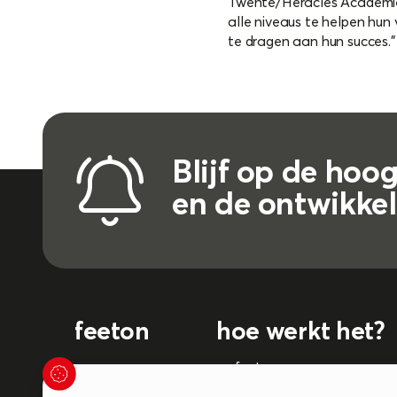
Twente/Heracles Academie
alle niveaus te helpen hun 
te dragen aan hun succes.
Blijf op de hoo
en de ontwikke
feeton
hoe werkt het?
over ons
myfeeton
nieuws
curriculum