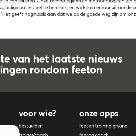
 te continueren. Onze technologieën en methodologieën zijn 
volledige potentieel te bereiken, en we kijken ernaar uit om de
" “Het geeft nogmaals aan dat we op de goede weg zijn om onze
gte van het laatste nieuws
lingen rondom feeton
voor wie?
onze apps
bestuurder
feeton training ground
trainer/coach
feeton coach