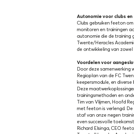
Autonomie voor clubs en 
Clubs gebruiken feeton om
monitoren en trainingen aan
autonomie die de training 
Twente/Heracles Academie 
de ontwikkeling van zowel d
Voordelen voor aangesl
Door deze samenwerking w
Regioplan van de FC Twent
keepersmodule, en diverse b
Deze maatwerkoplossingen 
trainingsmethoden en onde
Tim van Vlijmen, Hoofd Reg
met feeton is verlengd. De
staf van onze negen trainin
even succesvolle toekoms
Richard Elsinga, CEO feet