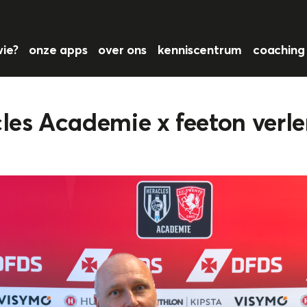
wie?
onze apps
over ons
kenniscentrum
coachin
les Academie x feeton verl