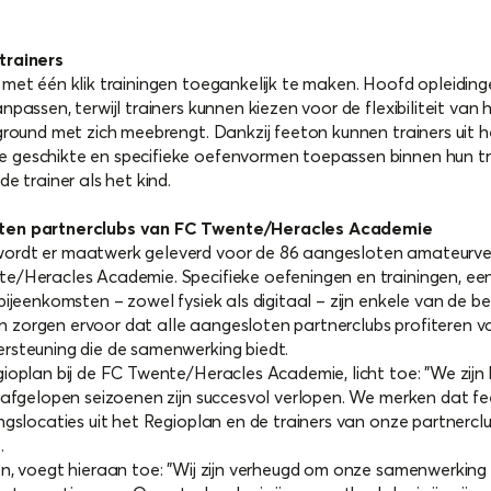
trainers
 met één klik trainingen toegankelijk te maken. Hoofd opleidi
passen, terwijl trainers kunnen kiezen voor de flexibiliteit van 
ground met zich meebrengt. Dankzij feeton kunnen trainers uit 
geschikte en specifieke oefenvormen toepassen binnen hun tra
e trainer als het kind.
oten partnerclubs van FC Twente/Heracles Academie
ordt er maatwerk geleverd voor de 86 aangesloten amateurver
e/Heracles Academie. Specifieke oefeningen en trainingen, een
ijeenkomsten – zowel fysiek als digitaal – zijn enkele van de be
zorgen ervoor dat alle aangesloten partnerclubs profiteren 
rsteuning die de samenwerking biedt.
ioplan bij de FC Twente/Heracles Academie, licht toe: "We zijn 
 afgelopen seizoenen zijn succesvol verlopen. We merken dat f
gslocaties uit het Regioplan en de trainers van onze partnerclu
t.
on, voegt hieraan toe: "Wij zijn verheugd om onze samenwerkin