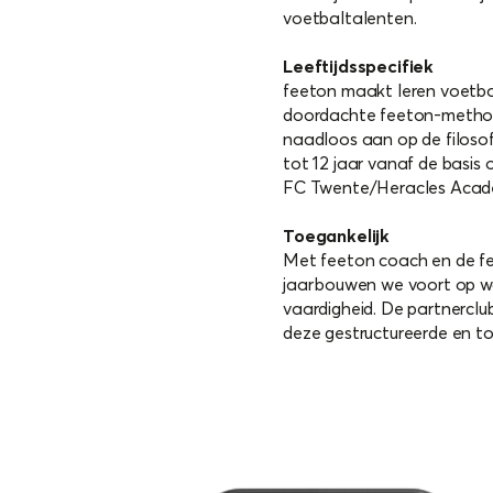
voetbaltalenten.
Leeftijdsspecifiek
feeton maakt leren voetball
doordachte feeton-methodol
naadloos aan op de filoso
tot 12 jaar vanaf de basis 
FC Twente/Heracles Academ
Toegankelijk
Met feeton coach en de fee
jaar bouwen we voort op wat
vaardigheid. De partnerclu
deze gestructureerde en toe