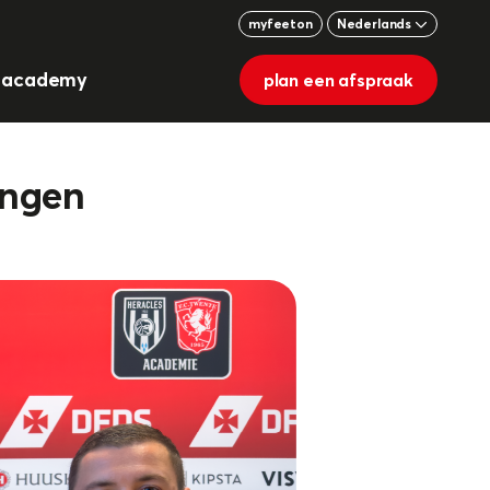
myfeeton
Nederlands
g academy
plan een afspraak
engen