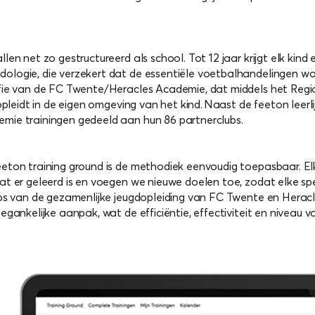
en net zo gestructureerd als school. Tot 12 jaar krijgt elk kind
ogie, die verzekert dat de essentiële voetbalhandelingen word
fie van de FC Twente/Heracles Academie, dat middels het Regio
opleidt in de eigen omgeving van het kind. Naast de feeton leerli
ie trainingen gedeeld aan hun 86 partnerclubs.
ton training ground is de methodiek eenvoudig toepasbaar. Elk 
 er geleerd is en voegen we nieuwe doelen toe, zodat elke spele
bs van de gezamenlijke jeugdopleiding van FC Twente en Heracl
gankelijke aanpak, wat de efficiëntie, effectiviteit en niveau 