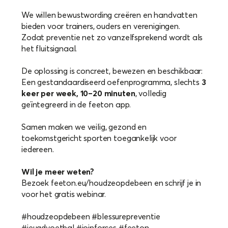
We willen bewustwording creëren en handvatten
bieden voor trainers, ouders en verenigingen.
Zodat preventie net zo vanzelfsprekend wordt als
het fluitsignaal.
De oplossing is concreet, bewezen en beschikbaar:
Een gestandaardiseerd oefenprogramma, slechts
3
keer per week, 10–20 minuten
, volledig
geïntegreerd in de feeton app.
Samen maken we veilig, gezond en
toekomstgericht sporten toegankelijk voor
iedereen.
Wil je meer weten?
Bezoek feeton.eu/houdzeopdebeen en schrijf je in
voor het gratis webinar.
#houdzeopdebeen #blessurepreventie
#jeugdvoetbal #joinforces #feeton