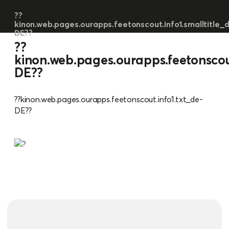
??
kinon.web.pages.ourapps.feetonscout.info1.smalltitle_
DE??
??
kinon.web.pages.ourapps.feetonscout
DE??
??kinon.web.pages.ourapps.feetonscout.info1.txt_de-
DE??