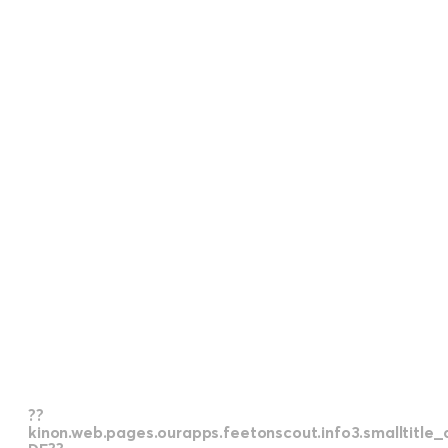
??
kinon.web.pages.ourapps.feetonscou
DE??
??
kinon.web.pages.ourapps.feetonscout.info3.smalltitle_