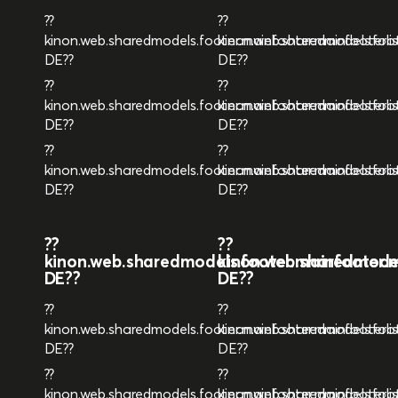
??
??
kinon.web.sharedmodels.footer.mainfooter.mainfooterl
kinon.web.sharedmodels.foot
DE??
DE??
??
??
kinon.web.sharedmodels.footer.mainfooter.mainfooterli
kinon.web.sharedmodels.foot
DE??
DE??
??
??
kinon.web.sharedmodels.footer.mainfooter.mainfooterli
kinon.web.sharedmodels.foot
DE??
DE??
??
??
kinon.web.sharedmodels.footer.mainfooter.ma
kinon.web.sharedmodels
DE??
DE??
??
??
kinon.web.sharedmodels.footer.mainfooter.mainfooterli
kinon.web.sharedmodels.foot
DE??
DE??
??
??
kinon.web.sharedmodels.footer.mainfooter.mainfooterli
kinon.web.sharedmodels.foot