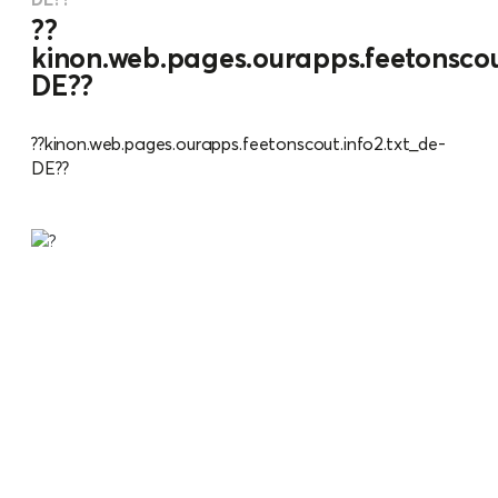
??
kinon.web.pages.ourapps.feetonscout
DE??
??kinon.web.pages.ourapps.feetonscout.info2.txt_de-
DE??