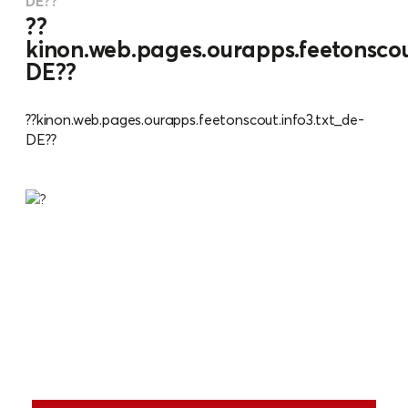
DE??
??
kinon.web.pages.ourapps.feetonscout
DE??
??kinon.web.pages.ourapps.feetonscout.info3.txt_de-
DE??