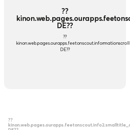
??
kinon.web.pages.ourapps.feetonsco
DE??
??
kinon.web.pages.ourapps.feetonscout.informationscrolll
DE??
??
kinon.web.pages.ourapps.feetonscout.info2.smalltitle_
DE??